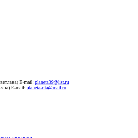
ветлана)
E-mail:
planeta39@list.ru
ьяна)
E-mail:
planeta-rita@mail.ru
зиты компании