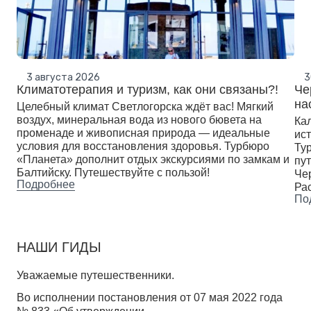
3 августа 2026
3
Климатотерапия и туризм, как они связаны?!
Че
на
Целебный климат Светлогорска ждёт вас! Мягкий
воздух, минеральная вода из нового бювета на
Ка
променаде и живописная природа — идеальные
ист
условия для восстановления здоровья. Турбюро
Ту
«Планета» дополнит отдых экскурсиями по замкам и
пут
Балтийску. Путешествуйте с пользой!
Че
Подробнее
Ра
По
НАШИ ГИДЫ
Уважаемые путешественники.
Во исполнении постановления от 07 мая 2022 года