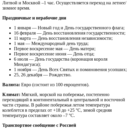
Литвой и Москвой –1 час. Осуществляется переход на летнее/
зимнее время.
Праздничные и нерабочие дни
1 января — Новый год и День государственного флага;
16 февраля — День восстановления государственности;
11 марта — День восстановления независимости;
1 мая — Международный день труда;
Первое воскресение мая — День матери;
Первое воскресение июня — День отца;
6 июля — День государства (коронация короля
Миндагуаса);
1 ноября — День Всех Святых и поминовения усопших;
25, 26 декабря — Рождество.
Валюта:
Евро (состоит из 100 евроцентов).
Климат:
Мягкий, морской на побережье, постепенно
переходящий в континентальный в центральной и восточной
части страны. В районе побережья летом температура
колеблется в пределах от +18 до +25 °С, зимой средняя
температура составляет около –7 °С.
Транспортное сообщение с Россией