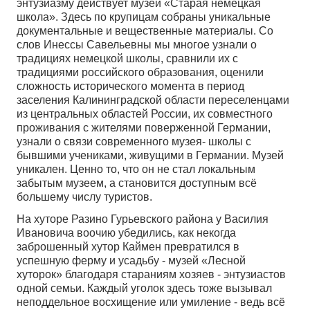
энтузиазму действует музей «Старая немецкая
школа». Здесь по крупицам собраны уникальные
документальные и вещественные материалы. Со
слов Инессы Савельевны мы многое узнали о
традициях немецкой школы, сравнили их с
традициями российского образования, оценили
сложность исторического момента в период
заселения Калининградской области переселенцами
из центральных областей России, их совместного
проживания с жителями поверженной Германии,
узнали о связи современного музея- школы с
бывшими учениками, живущими в Германии. Музей
уникален. Ценно то, что он не стал локальным
забытым музеем, а становится доступным всё
большему числу туристов.
На хуторе Разино Гурьевского района у Василия
Ивановича воочию убедились, как некогда
заброшенный хутор Каймен превратился в
успешную ферму и усадьбу - музей «Лесной
хуторок» благодаря стараниям хозяев - энтузиастов
одной семьи. Каждый уголок здесь тоже вызывал
неподдельное восхищение или умиление - ведь всё