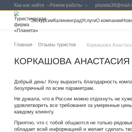
Как нас найти
Режим работы
planeta39@mail.
Экскурсии
Калининград
Услуги
О компании
Нов
Главная
Отзывы туристов
Коркашова Анастаси
КОРКАШОВА АНАСТАСИЯ
Добрый день! Хочу выразить благодарность компан
безупречный по всем параметрам.
Не думала, что в России можно отдохнуть не хуж
удовлетворить все требования за умеренные цен
каждому клиенту.
Приятно, что с тобой общаются не только рядовы
обладает всей информацией и желает сделать тв