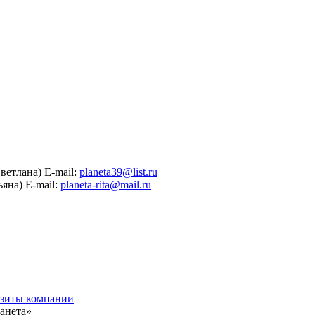
ветлана)
E-mail:
planeta39@list.ru
ьяна)
E-mail:
planeta-rita@mail.ru
зиты компании
анета»