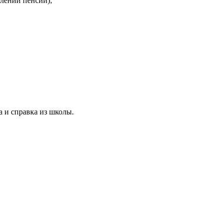
лении пенсии);
а и справка из школы.