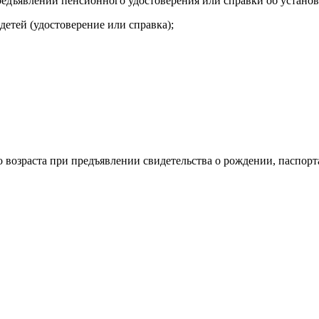
едъявлении пенсионного удостоверения или справки об установ
тей (удостоверение или справка);
 возраста при предъявлении свидетельства о рождении, паспорт